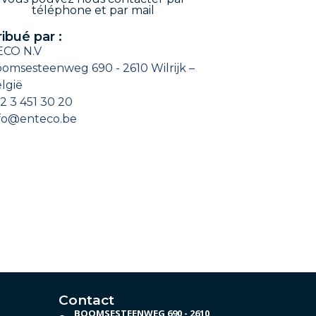
téléphone et par mail
ribué par :
CO N.V
omsesteenweg 690 - 2610 Wilrijk –
lgië
2 3 451 30 20
fo@enteco.be
Contact
BOOMSESTEENWEG 690 - 2610