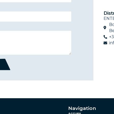
Dist
ENTE
Bo
Be
+3
in
Navigation
ACCUEIL