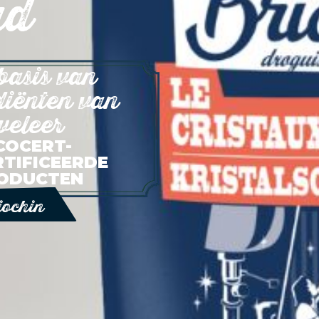
ud
basis van
diënten van
weleer
COCERT-
RTIFICEERDE
ODUCTEN
iochin