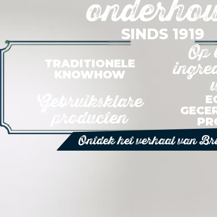
onderho
SINDS 1919
Op 
TRADITIONELE
ingre
KNOWHOW
Gebruiksklare
E
GECE
producten
PR
Ontdek het verhaal van Br