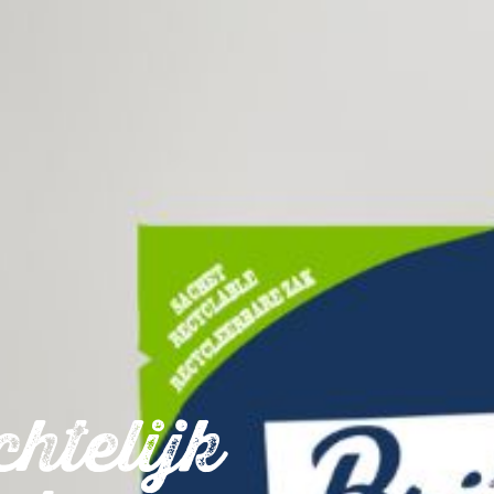
htelijk