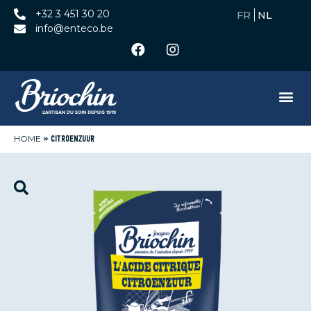
+32 3 451 30 20
info@enteco.be
HOME
»
CITROENZUUR