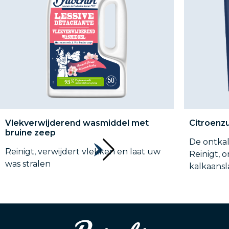
Vlekverwijderend wasmiddel met
Citroenz
bruine zeep
De ontkal
Reinigt, verwijdert vlekken en laat uw
Reinigt, o
was stralen
kalkaansl